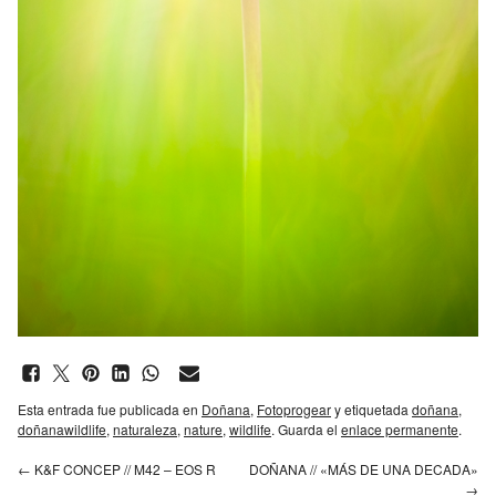
Esta entrada fue publicada en
Doñana
,
Fotoprogear
y etiquetada
doñana
,
doñanawildlife
,
naturaleza
,
nature
,
wildlife
. Guarda el
enlace permanente
.
←
K&F CONCEP // M42 – EOS R
DOÑANA // «MÁS DE UNA DECADA»
→