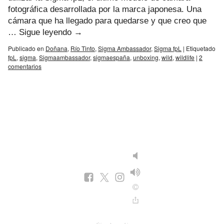
fotográfica desarrollada por la marca japonesa. Una
cámara que ha llegado para quedarse y que creo que
…
Sigue leyendo
→
Publicado en
Doñana
,
Río Tinto
,
Sigma Ambassador
,
Sigma fpL
|
Etiquetado
fpL
,
sigma
,
Sigmaambassador
,
sigmaespaña
,
unboxing
,
wild
,
wildlife
|
2
comentarios