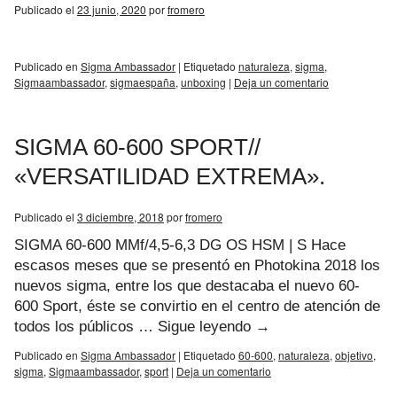
Publicado el
23 junio, 2020
por
fromero
Publicado en
Sigma Ambassador
|
Etiquetado
naturaleza
,
sigma
,
Sigmaambassador
,
sigmaespaña
,
unboxing
|
Deja un comentario
SIGMA 60-600 SPORT//
«VERSATILIDAD EXTREMA».
Publicado el
3 diciembre, 2018
por
fromero
SIGMA 60-600 MMf/4,5-6,3 DG OS HSM | S Hace
escasos meses que se presentó en Photokina 2018 los
nuevos sigma, entre los que destacaba el nuevo 60-
600 Sport, éste se convirtio en el centro de atención de
todos los públicos …
Sigue leyendo
→
Publicado en
Sigma Ambassador
|
Etiquetado
60-600
,
naturaleza
,
objetivo
,
sigma
,
Sigmaambassador
,
sport
|
Deja un comentario