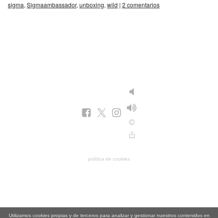
sigma
,
Sigmaambassador
,
unboxing
,
wild
|
2 comentarios
política de cookies
Utilizamos cookies propias y de terceros para analizar y gestionar nuestros contenidos en