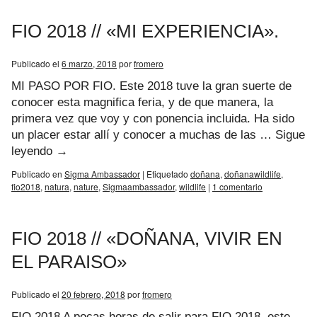
FIO 2018 // «MI EXPERIENCIA».
Publicado el
6 marzo, 2018
por
fromero
MI PASO POR FIO. Este 2018 tuve la gran suerte de
conocer esta magnifica feria, y de que manera, la
primera vez que voy y con ponencia incluida. Ha sido
un placer estar allí y conocer a muchas de las …
Sigue
leyendo
→
Publicado en
Sigma Ambassador
|
Etiquetado
doñana
,
doñanawildlife
,
fio2018
,
natura
,
nature
,
Sigmaambassador
,
wildlife
|
1 comentario
FIO 2018 // «DOÑANA, VIVIR EN
EL PARAISO»
Publicado el
20 febrero, 2018
por
fromero
FIO 2018 A pocas horas de salir para FIO 2018, este