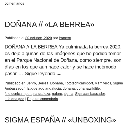
comentarios
DOÑANA // «LA BERREA»
Publicado el
20 octubre, 2020
por
fromero
DOÑANA // LA BERREA Ya culminada la berrea 2020,
os dejo algunas de las imágenes que he podido tomar
en el Parque Nacional de Doñana, como siempre, son
días en los que aún hace calor y se hace incómodo
pasar …
Sigue leyendo
→
Publicado en
Benro
,
Berrea
,
Doñana
,
Fototecnicaimport
,
Mamíferos
,
Sigma
Ambassador
|
Etiquetado
andalucia
,
doñana
,
doñanawildlife
,
fototecnicaimport
,
naturaleza
,
nature
,
sigma
,
Sigmaambassador
,
tufotonatgeo
|
Deja un comentario
SIGMA ESPAÑA // «UNBOXING»