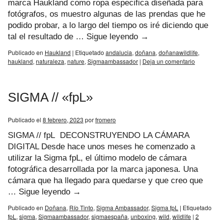
marca Haukland como ropa especifica diseñada para
fotógrafos, os muestro algunas de las prendas que he
podido probar, a lo largo del tiempo os iré diciendo que
tal el resultado de …
Sigue leyendo
→
Publicado en
Haukland
|
Etiquetado
andalucia
,
doñana
,
doñanawildlife
,
haukland
,
naturaleza
,
nature
,
Sigmaambassador
|
Deja un comentario
SIGMA // «fpL»
Publicado el
8 febrero, 2023
por
fromero
SIGMA // fpL DECONSTRUYENDO LA CÁMARA
DIGITAL Desde hace unos meses he comenzado a
utilizar la Sigma fpL, el último modelo de cámara
fotográfica desarrollada por la marca japonesa. Una
cámara que ha llegado para quedarse y que creo que
…
Sigue leyendo
→
Publicado en
Doñana
,
Río Tinto
,
Sigma Ambassador
,
Sigma fpL
|
Etiquetado
fpL
,
sigma
,
Sigmaambassador
,
sigmaespaña
,
unboxing
,
wild
,
wildlife
|
2