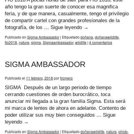
año tengo la gran suerte de conocer esa magnifica
feria, y de que manera, casualmente, tengo el privilegio
de compartir cartel con grandes profesionales de la
fotografía, de los …
Sigue leyendo
→
Publicado en
Sigma Ambassador
|
Etiquetado
doñana
,
doñanawildlife
,
fio2018
,
nature
,
sigma
,
Sigmaambassador
,
wildlife
|
4 comentarios
SIGMA AMBASSADOR
Publicado el
11 febrero, 2018
por
fromero
SIGMA Después de un largo periodo de tiempo
cerrando cuestiones de orden burocrático, toca
anunciar mi llegada a la gran familia Sigma. Esta será
mi marca de lentes de ahora en adelante. Contento de
poder utilizar sus muy bien conseguidos …
Sigue
leyendo
→
Publicado en
Sigma Ambassador
|
Etiquetado
doñanawildlife
,
nature
,
photo
,