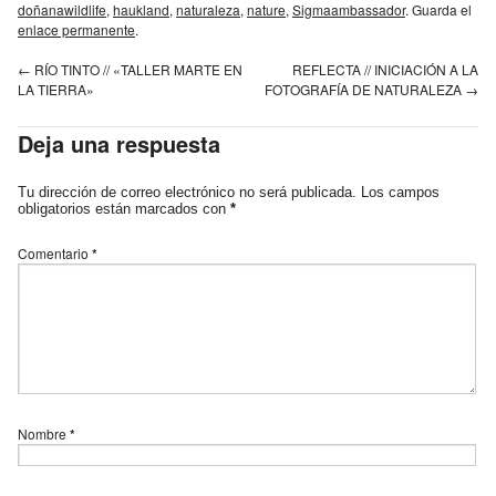
doñanawildlife
,
haukland
,
naturaleza
,
nature
,
Sigmaambassador
. Guarda el
enlace permanente
.
←
RÍO TINTO // «TALLER MARTE EN
REFLECTA // INICIACIÓN A LA
LA TIERRA»
FOTOGRAFÍA DE NATURALEZA
→
Deja una respuesta
Tu dirección de correo electrónico no será publicada.
Los campos
obligatorios están marcados con
*
Comentario
*
Nombre
*