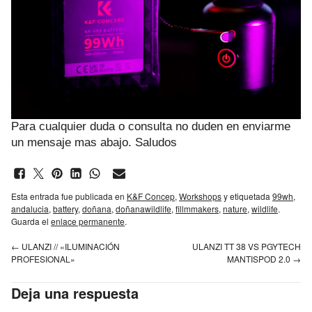
Para cualquier duda o consulta no duden en enviarme
un mensaje mas abajo. Saludos
Esta entrada fue publicada en
K&F Concep
,
Workshops
y etiquetada
99wh
,
andalucia
,
battery
,
doñana
,
doñanawildlife
,
fillmmakers
,
nature
,
wildlife
.
Guarda el
enlace permanente
.
←
ULANZI // «ILUMINACIÓN
ULANZI TT 38 VS PGYTECH
PROFESIONAL»
MANTISPOD 2.0
→
Deja una respuesta