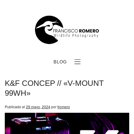
BLOG
K&F CONCEP // «V-MOUNT
99WH»
Publicado el
29 mayo, 2024
por
fromero
b