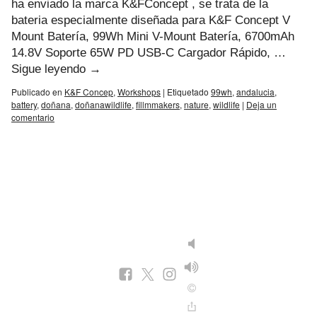
ha enviado la marca K&FConcept , se trata de la
bateria especialmente diseñada para K&F Concept V
Mount Batería, 99Wh Mini V-Mount Batería, 6700mAh
14.8V Soporte 65W PD USB-C Cargador Rápido, …
Sigue leyendo
→
Publicado en
K&F Concep
,
Workshops
|
Etiquetado
99wh
,
andalucia
,
battery
,
doñana
,
doñanawildlife
,
fillmmakers
,
nature
,
wildlife
|
Deja un
comentario