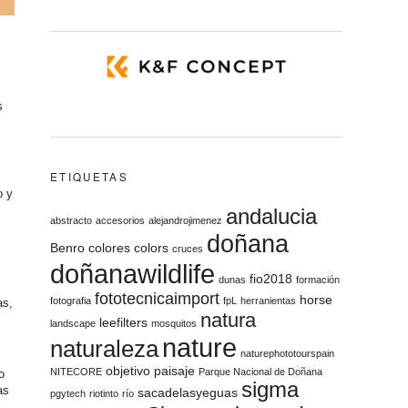
s
ETIQUETAS
o y
andalucia
abstracto
accesorios
alejandrojimenez
doñana
Benro
colores
colors
cruces
doñanawildlife
fio2018
dunas
formación
fototecnicaimport
horse
fotografia
fpL
herranientas
as,
natura
leefilters
landscape
mosquitos
nature
naturaleza
naturephototourspain
objetivo
paisaje
NITECORE
Parque Nacional de Doñana
o
sigma
as
sacadelasyeguas
pgytech
riotinto
río