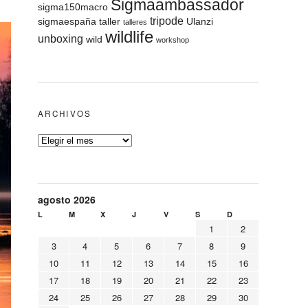
Sigmaambassador
sigma150macro
tripode
sigmaespaña
taller
Ulanzi
talleres
wildlife
unboxing
wild
workshop
ARCHIVOS
agosto 2026
L
M
X
J
V
S
D
1
2
3
4
5
6
7
8
9
10
11
12
13
14
15
16
17
18
19
20
21
22
23
24
25
26
27
28
29
30