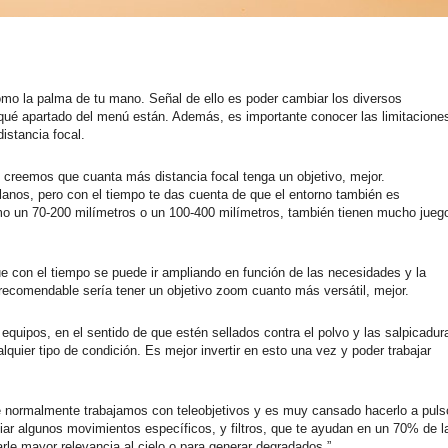
mo la palma de tu mano. Señal de ello es poder cambiar los diversos
 qué apartado del menú están. Además, es importante conocer las limitacione
istancia focal.
creemos que cuanta más distancia focal tenga un objetivo, mejor.
lanos, pero con el tiempo te das cuenta de que el entorno también es
omo un 70-200 milímetros o un 100-400 milímetros, también tienen mucho jueg
e con el tiempo se puede ir ampliando en función de las necesidades y la
o recomendable sería tener un objetivo zoom cuanto más versátil, mejor.
equipos, en el sentido de que estén sellados contra el polvo y las salpicadur
quier tipo de condición. Es mejor invertir en esto una vez y poder trabajar
e normalmente trabajamos con teleobjetivos y es muy cansado hacerlo a puls
iar algunos movimientos específicos, y filtros, que te ayudan en un 70% de l
arle mayor relevancia al cielo o para generar degradados.”