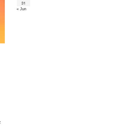
31
« Jun
z