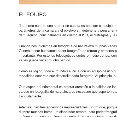
EL EQUIPO
“La norma número uno a tener en cuenta es conocer el equipo co
parámetros de la cámara y el objetivo sin detenerte a pensar en
de tu equipo, principalmente en cuanto al ISO, el diafragma y la d
Cuando nos iniciamos en fotografía de naturaleza muchas veces 
Generalmente buscamos hacer fotografía de retrato y primeros p
importante. Por esto los teleobjetivos cortos o medio-cortos, c
se les puede sacar mucho partido.
Como es lógico, todo el mundo se inicia con un equipo básico qu
modalidad concreta que desarrolle cada fotógrafo. Al principio l
Otro aspecto fundamental es prestar atención a la calidad de los 
ya que en fotografía de naturaleza es necesario que soporten cual
tranquilamente.
Además, hay tres accesorios imprescindibles: un trípode, porqu
durante muchas horas; un disparador remoto, para poder fotograf
imágenes, ya sea para lograr el punto de luz que quieres, para d