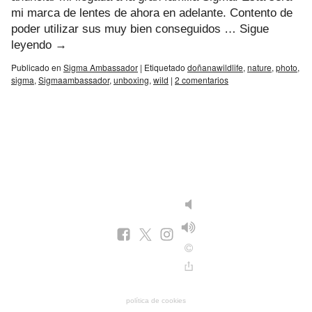
mi marca de lentes de ahora en adelante. Contento de
poder utilizar sus muy bien conseguidos …
Sigue
leyendo
→
Publicado en
Sigma Ambassador
|
Etiquetado
doñanawildlife
,
nature
,
photo
,
sigma
,
Sigmaambassador
,
unboxing
,
wild
|
2 comentarios
política de cookies