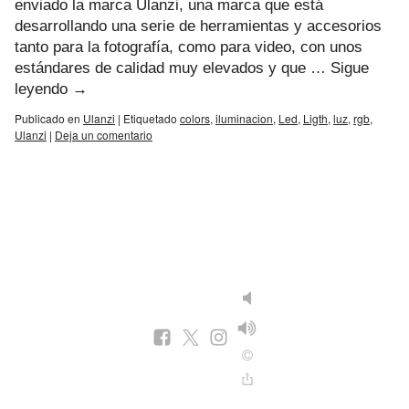
enviado la marca Ulanzi, una marca que está
desarrollando una serie de herramientas y accesorios
tanto para la fotografía, como para video, con unos
estándares de calidad muy elevados y que …
Sigue
leyendo
→
Publicado en
Ulanzi
|
Etiquetado
colors
,
iluminacion
,
Led
,
Ligth
,
luz
,
rgb
,
Ulanzi
|
Deja un comentario