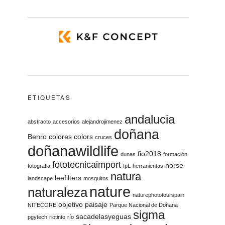
ETIQUETAS
andalucia
abstracto
accesorios
alejandrojimenez
doñana
Benro
colores
colors
cruces
doñanawildlife
fio2018
dunas
formación
fototecnicaimport
horse
fotografia
fpL
herranientas
natura
leefilters
landscape
mosquitos
nature
naturaleza
naturephototourspain
objetivo
paisaje
NITECORE
Parque Nacional de Doñana
sigma
sacadelasyeguas
pgytech
riotinto
río