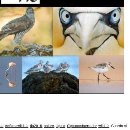
na
,
doñanawildlife
,
fio2018
,
nature
,
sigma
,
Sigmaambassador
,
wildlife
. Guarda el