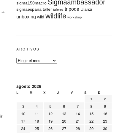
Sigmaambassador
sigma150macro
tripode
sigmaespaña
taller
Ulanzi
talleres
.
→
wildlife
unboxing
wild
workshop
ARCHIVOS
agosto 2026
L
M
X
J
V
S
D
1
2
3
4
5
6
7
8
9
10
11
12
13
14
15
16
ir
17
18
19
20
21
22
23
24
25
26
27
28
29
30