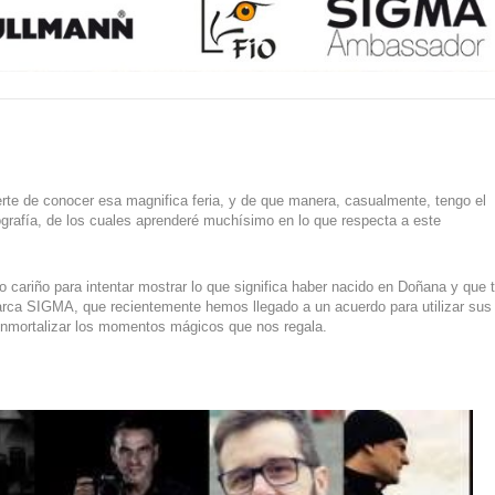
erte de conocer esa magnifica feria, y de que manera, casualmente, tengo el
tografía, de los cuales aprenderé muchísimo en lo que respecta a este
cariño para intentar mostrar lo que significa haber nacido en Doñana y que 
marca SIGMA, que recientemente hemos llegado a un acuerdo para utilizar sus
o inmortalizar los momentos mágicos que nos regala.