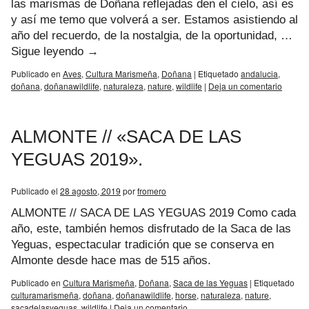
las marismas de Doñana reflejadas den el cielo, así es
y así me temo que volverá a ser. Estamos asistiendo al
año del recuerdo, de la nostalgia, de la oportunidad, …
Sigue leyendo
→
Publicado en
Aves
,
Cultura Marismeña
,
Doñana
|
Etiquetado
andalucia
,
doñana
,
doñanawildlife
,
naturaleza
,
nature
,
wildlife
|
Deja un comentario
ALMONTE // «SACA DE LAS
YEGUAS 2019».
Publicado el
28 agosto, 2019
por
fromero
ALMONTE // SACA DE LAS YEGUAS 2019 Como cada
año, este, también hemos disfrutado de la Saca de las
Yeguas, espectacular tradición que se conserva en
Almonte desde hace mas de 515 años.
Publicado en
Cultura Marismeña
,
Doñana
,
Saca de las Yeguas
|
Etiquetado
culturamarismeña
,
doñana
,
doñanawildlife
,
horse
,
naturaleza
,
nature
,
sacadelasyeguas
,
wildlife
|
Deja un comentario