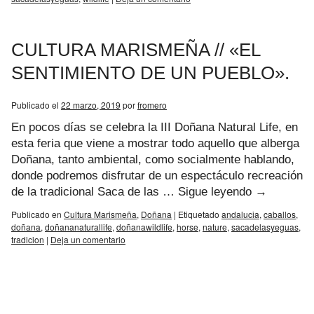
CULTURA MARISMEÑA // «EL
SENTIMIENTO DE UN PUEBLO».
Publicado el
22 marzo, 2019
por
fromero
En pocos días se celebra la III Doñana Natural Life, en
esta feria que viene a mostrar todo aquello que alberga
Doñana, tanto ambiental, como socialmente hablando,
donde podremos disfrutar de un espectáculo recreación
de la tradicional Saca de las …
Sigue leyendo
→
Publicado en
Cultura Marismeña
,
Doñana
|
Etiquetado
andalucia
,
caballos
,
doñana
,
doñananaturallife
,
doñanawildlife
,
horse
,
nature
,
sacadelasyeguas
,
tradicion
|
Deja un comentario