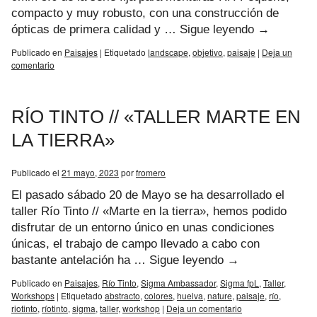
compacto y muy robusto, con una construcción de
ópticas de primera calidad y …
Sigue leyendo
→
Publicado en
Paisajes
|
Etiquetado
landscape
,
objetivo
,
paisaje
|
Deja un
comentario
RÍO TINTO // «TALLER MARTE EN
LA TIERRA»
Publicado el
21 mayo, 2023
por
fromero
El pasado sábado 20 de Mayo se ha desarrollado el
taller Río Tinto // «Marte en la tierra», hemos podido
disfrutar de un entorno único en unas condiciones
únicas, el trabajo de campo llevado a cabo con
bastante antelación ha …
Sigue leyendo
→
Publicado en
Paisajes
,
Río Tinto
,
Sigma Ambassador
,
Sigma fpL
,
Taller
,
Workshops
|
Etiquetado
abstracto
,
colores
,
huelva
,
nature
,
paisaje
,
río
,
riotinto
,
ríotinto
,
sigma
,
taller
,
workshop
|
Deja un comentario