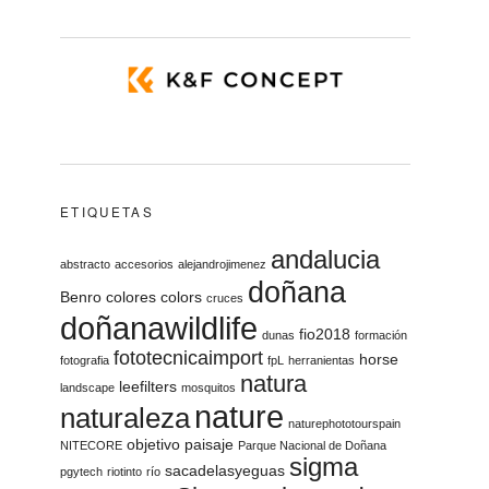
ETIQUETAS
andalucia
abstracto
accesorios
alejandrojimenez
doñana
Benro
colores
colors
cruces
doñanawildlife
fio2018
dunas
formación
fototecnicaimport
horse
fotografia
fpL
herranientas
natura
leefilters
landscape
mosquitos
nature
naturaleza
naturephototourspain
objetivo
paisaje
NITECORE
Parque Nacional de Doñana
sigma
sacadelasyeguas
pgytech
riotinto
río