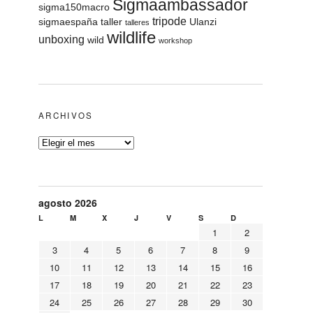
Sigmaambassador
sigma150macro
tripode
sigmaespaña
taller
Ulanzi
talleres
wildlife
unboxing
wild
workshop
ARCHIVOS
agosto 2026
L
M
X
J
V
S
D
1
2
3
4
5
6
7
8
9
10
11
12
13
14
15
16
17
18
19
20
21
22
23
24
25
26
27
28
29
30