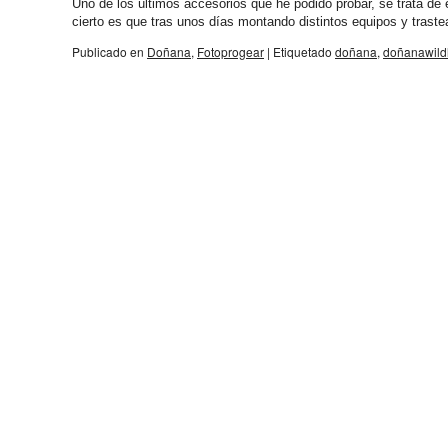
Uno de los últimos accesorios que he podido probar, se trata de
cierto es que tras unos días montando distintos equipos y tra
Publicado en
Doñana
,
Fotoprogear
|
Etiquetado
doñana
,
doñanawildl