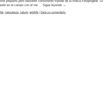
 este pequeño pero bastante consistente trípode de la marca Fotoprogear. Lo
steando en el campo con el me …
Sigue leyendo
→
ife
,
naturaleza
,
nature
,
wildlife
|
Deja un comentario