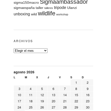
Sigmaambassador
sigma150macro
tripode
sigmaespaña
taller
Ulanzi
talleres
wildlife
unboxing
wild
workshop
ARCHIVOS
agosto 2026
L
M
X
J
V
S
D
1
2
3
4
5
6
7
8
9
10
11
12
13
14
15
16
17
18
19
20
21
22
23
24
25
26
27
28
29
30