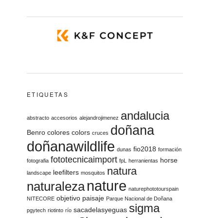
ETIQUETAS
andalucia
abstracto
accesorios
alejandrojimenez
doñana
Benro
colores
colors
cruces
doñanawildlife
fio2018
dunas
formación
fototecnicaimport
horse
fotografia
fpL
herranientas
natura
leefilters
landscape
mosquitos
nature
naturaleza
naturephototourspain
objetivo
paisaje
NITECORE
Parque Nacional de Doñana
sigma
sacadelasyeguas
pgytech
riotinto
río