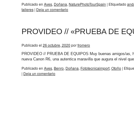
Publicado en
Aves
,
Doñana
,
NaturePhotoTourSpain
|
Etiquetado
and
talleres
|
Deja un comentario
PROVIDEO // «PRUEBA DE EQ
Publicado el
26 octubre, 2020
por
fromero
PROVIDEO // PRUEBA DE EQUIPOS Muy buenas amigos/as, hoy os
nueva Canon R6, una autentica maravilla que augura el nivel q
Publicado en
Aves
,
Benro
,
Doñana
,
Fototecnicaimport
,
Otoño
|
Etiqu
|
Deja un comentario