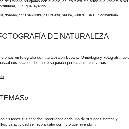
s de Doñana reflejadas den el cielo, así es y así me temo que volverá a ser.
oportunidad, …
Sigue leyendo
→
ia
,
doñana
,
doñanawildlife
,
naturaleza
,
nature
,
wildlife
|
Deja un comentario
LA FOTOGRAFÍA DE NATURALEZA
rentes en fotografía de naturaleza en España. Ornitología y Fotografía fuer
raescolares, cuando descubrió su pasión por los animales y más
rio
STEMAS»
ñana en todos sus sentidos, recorriendo cada uno de sus ecosistemas y
llos. La actividad se llevó a cabo con …
Sigue leyendo
→