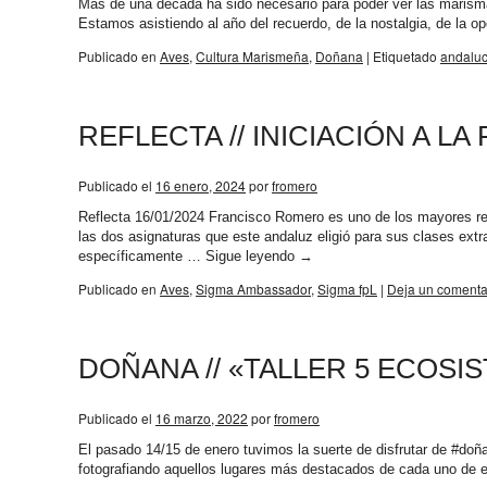
Más de una década ha sido necesario para poder ver las marisma
Estamos asistiendo al año del recuerdo, de la nostalgia, de la 
Publicado en
Aves
,
Cultura Marismeña
,
Doñana
|
Etiquetado
andaluc
REFLECTA // INICIACIÓN A 
Publicado el
16 enero, 2024
por
fromero
Reflecta 16/01/2024 Francisco Romero es uno de los mayores refe
las dos asignaturas que este andaluz eligió para sus clases ext
específicamente …
Sigue leyendo
→
Publicado en
Aves
,
Sigma Ambassador
,
Sigma fpL
|
Deja un comenta
DOÑANA // «TALLER 5 ECOSI
Publicado el
16 marzo, 2022
por
fromero
El pasado 14/15 de enero tuvimos la suerte de disfrutar de #do
fotografiando aquellos lugares más destacados de cada uno de e