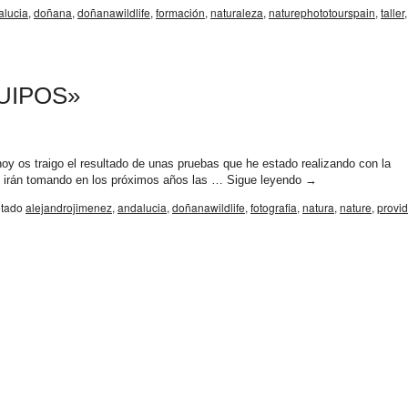
alucia
,
doñana
,
doñanawildlife
,
formación
,
naturaleza
,
naturephototourspain
,
taller
,
UIPOS»
 traigo el resultado de unas pruebas que he estado realizando con la
ue irán tomando en los próximos años las …
Sigue leyendo
→
etado
alejandrojimenez
,
andalucia
,
doñanawildlife
,
fotografia
,
natura
,
nature
,
provi