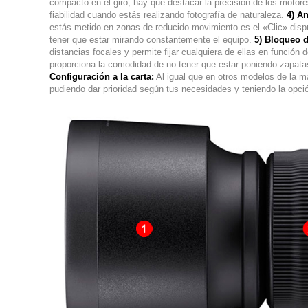
compacto en el giro, hay que destacar la precisión de los moto
fiabilidad cuando estás realizando fotografía de naturaleza.
4)
An
estás metido en zonas de reducido movimiento es el «Clic» dispues
tener que estar mirando constantemente el equipo.
5) Bloqueo d
distancias focales y permite fijar cualquiera de ellas en funció
proporciona la comodidad de no tener que estar poniendo zapata
Configuración a la carta:
Al igual que en otros modelos de la ma
pudiendo dar prioridad según tus necesidades y teniendo la opció