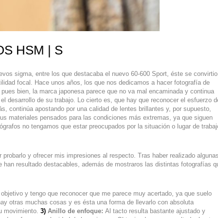
OS HSM | S
os sigma, entre los que destacaba el nuevo 60-600 Sport, éste se convirtio
tilidad focal. Hace unos años, los que nos dedicamos a hacer fotografía de
 pues bien, la marca japonesa parece que no va mal encaminada y continua
el desarrollo de su trabajo. Lo cierto es, que hay que reconocer el esfuerzo d
más, continúa apostando por una calidad de lentes brillantes y, por supuesto,
 sus materiales pensados para las condiciones más extremas, ya que siguen
grafos no tengamos que estar preocupados por la situación o lugar de trabaj
 probarlo y ofrecer mis impresiones al respecto. Tras haber realizado alguna
e han resultado destacables, además de mostraros las distintas fotografías q
l objetivo y tengo que reconocer que me parece muy acertado, ya que suelo
hay otras muchas cosas y es ésta una forma de llevarlo con absoluta
u movimiento.
3)
Anillo de enfoque:
Al tacto resulta bastante ajustado y