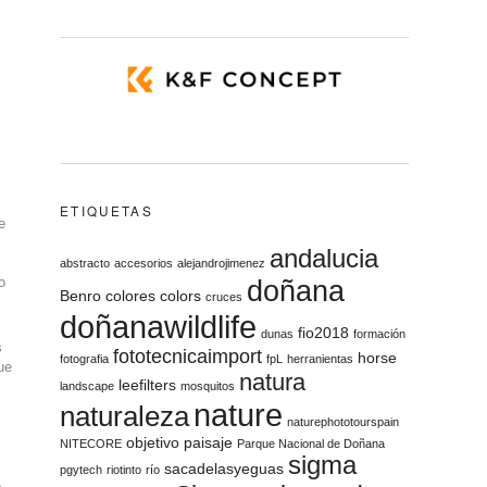
ETIQUETAS
e
andalucia
abstracto
accesorios
alejandrojimenez
o
doñana
Benro
colores
colors
cruces
doñanawildlife
fio2018
dunas
formación
s
fototecnicaimport
horse
fotografia
fpL
herranientas
ue
natura
leefilters
landscape
mosquitos
nature
naturaleza
naturephototourspain
objetivo
paisaje
NITECORE
Parque Nacional de Doñana
sigma
sacadelasyeguas
pgytech
riotinto
río