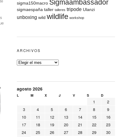
Sigmaambassador
te
sigma150macro
tripode
sigmaespaña
taller
Ulanzi
talleres
wildlife
unboxing
wild
as
workshop
ue
ARCHIVOS
agosto 2026
L
M
X
J
V
S
D
1
2
3
4
5
6
7
8
9
10
11
12
13
14
15
16
17
18
19
20
21
22
23
24
25
26
27
28
29
30