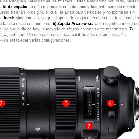
res de enfoque y velocidad de los mismos. Obteniendo como resultado, bastan
illo de zapata:
Lo más destacado de esta zona y bastante cómodo cuando
to en el anillo de giro, el cual, te avisa para verticales y horizontales sin
e focal:
Muy práctico, ya que dispone de bloqueo en cada una de las distint
n de la necesidad del momento.
6) Zapata Arca swiss:
Una magnífica medida q
s, ya que a dia de hoy, la mayoria de rótulas soportan este mecanismo.
7)
rca, este también cuenta con distintas posibilidades de configuración,
n de establecer varias configuraciones.