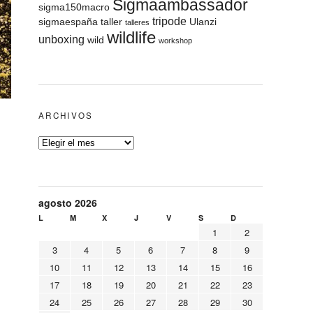
Sigmaambassador
sigma150macro
tripode
sigmaespaña
taller
Ulanzi
talleres
wildlife
unboxing
wild
workshop
ARCHIVOS
agosto 2026
L
M
X
J
V
S
D
1
2
3
4
5
6
7
8
9
10
11
12
13
14
15
16
17
18
19
20
21
22
23
24
25
26
27
28
29
30