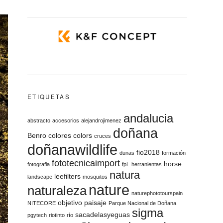
ETIQUETAS
andalucia
abstracto
accesorios
alejandrojimenez
doñana
Benro
colores
colors
cruces
doñanawildlife
fio2018
dunas
formación
fototecnicaimport
horse
fotografia
fpL
herranientas
natura
leefilters
landscape
mosquitos
nature
naturaleza
naturephototourspain
objetivo
paisaje
NITECORE
Parque Nacional de Doñana
sigma
sacadelasyeguas
pgytech
riotinto
río