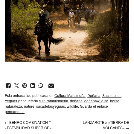
Esta entrada fue publicada en
Cultura Marismeña
,
Doñana
,
Saca de las
Yeguas
y etiquetada
culturamarismeña
,
doñana
,
doñanawildlife
,
horse
,
naturaleza
,
nature
,
sacadelasyeguas
,
wildlife
. Guarda el
enlace
permanente
.
←
BENRO COMBINATION //
LANZAROTE // «TIERRA DE
«ESTABILIDAD SUPERIOR».
VOLCANES»
→