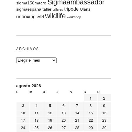
Sigmaambassador
sigma150macro
tripode
sigmaespaña
taller
Ulanzi
talleres
wildlife
unboxing
wild
workshop
ARCHIVOS
agosto 2026
L
M
X
J
V
S
D
1
2
3
4
5
6
7
8
9
10
11
12
13
14
15
16
17
18
19
20
21
22
23
24
25
26
27
28
29
30