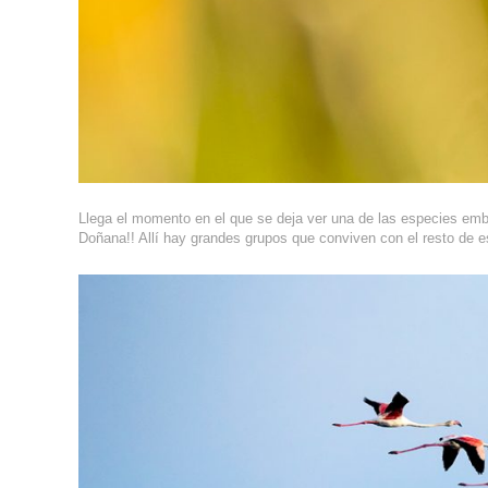
Llega el momento en el que se deja ver una de las especies embl
Doñana!! Allí hay grandes grupos que conviven con el resto de e