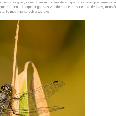
de personas que ya guardo en mi cartera de amigos, los cuales previamente s
aracterísticas de aquel lugar, vas viendo especies y no solo de aves, tambié
stante movimiento sobre tus pies.