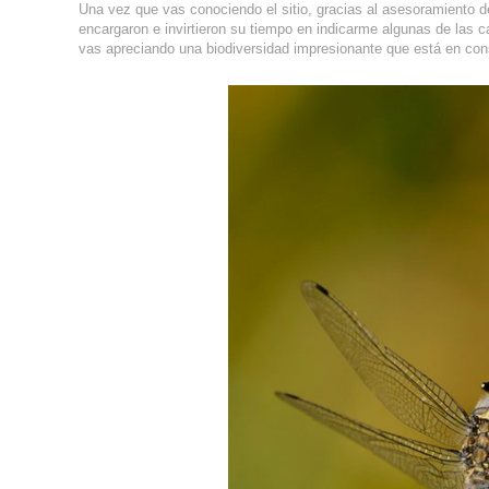
Una vez que vas conociendo el sitio, gracias al asesoramiento 
encargaron e invirtieron su tiempo en indicarme algunas de las c
vas apreciando una biodiversidad impresionante que está en con