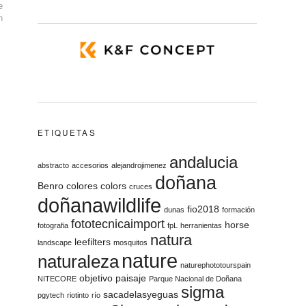
e
n
ETIQUETAS
andalucia
abstracto
accesorios
alejandrojimenez
doñana
Benro
colores
colors
cruces
doñanawildlife
fio2018
dunas
formación
fototecnicaimport
horse
fotografia
fpL
herranientas
natura
leefilters
landscape
mosquitos
nature
naturaleza
naturephototourspain
objetivo
paisaje
NITECORE
Parque Nacional de Doñana
sigma
sacadelasyeguas
pgytech
riotinto
río