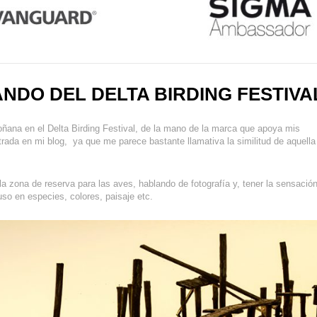
ANDO DEL DELTA BIRDING FESTIVA
oñana en el Delta Birding Festival, de la mano de la marca que apoya mis
rada en mi blog, ya que me parece bastante llamativa la similitud de aquella
a zona de reserva para las aves, hablando de fotografía y, tener la sensació
uso en especies, colores, paisaje etc.