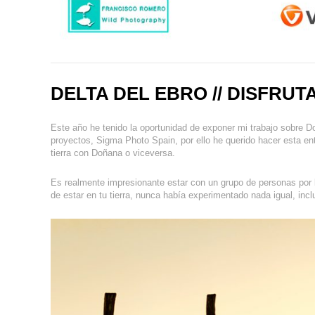
DELTA DEL EBRO // DISFRUT
Este año he tenido la oportunidad de exponer mi trabajo sobre D
proyectos, Sigma Photo Spain, por ello he querido hacer esta ent
tierra con Doñana o viceversa.
Es realmente impresionante estar con un grupo de personas por l
de estar en tu tierra, nunca había experimentado nada igual, incl