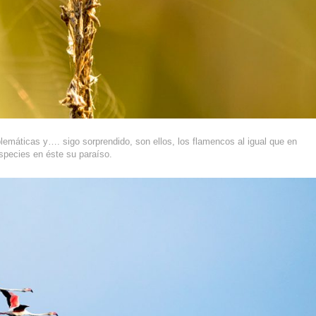
emáticas y…. sigo sorprendido, son ellos, los flamencos al igual que en
species en éste su paraíso.