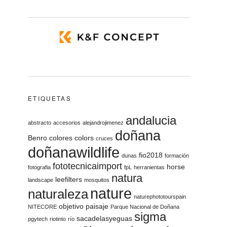
ETIQUETAS
andalucia
abstracto
accesorios
alejandrojimenez
doñana
Benro
colores
colors
cruces
doñanawildlife
fio2018
dunas
formación
fototecnicaimport
horse
fotografia
fpL
herranientas
natura
leefilters
landscape
mosquitos
nature
naturaleza
naturephototourspain
objetivo
paisaje
NITECORE
Parque Nacional de Doñana
sigma
sacadelasyeguas
pgytech
riotinto
río