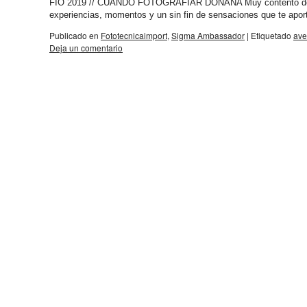
FIO 2019 // CUÁNDO FOTOGRAFIAR DOÑANA Muy contento de vol
experiencias, momentos y un sin fin de sensaciones que te apor
Publicado en
Fototecnicaimport
,
Sigma Ambassador
|
Etiquetado
ave
Deja un comentario