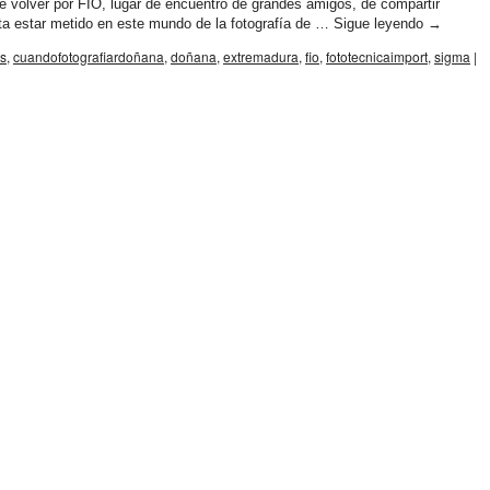
ver por FIO, lugar de encuentro de grandes amigos, de compartir
ta estar metido en este mundo de la fotografía de …
Sigue leyendo
→
s
,
cuandofotografiardoñana
,
doñana
,
extremadura
,
fio
,
fototecnicaimport
,
sigma
|