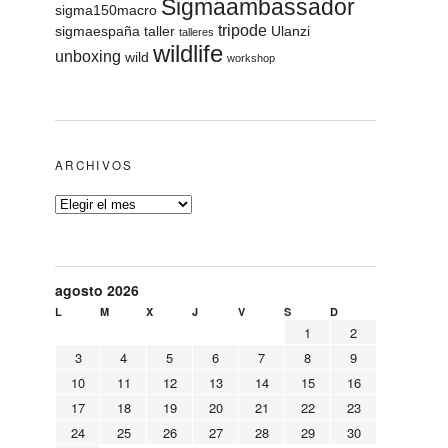
Sigmaambassador
sigma150macro
tripode
sigmaespaña
taller
Ulanzi
talleres
wildlife
unboxing
wild
workshop
ARCHIVOS
agosto 2026
L
M
X
J
V
S
D
1
2
3
4
5
6
7
8
9
10
11
12
13
14
15
16
17
18
19
20
21
22
23
24
25
26
27
28
29
30