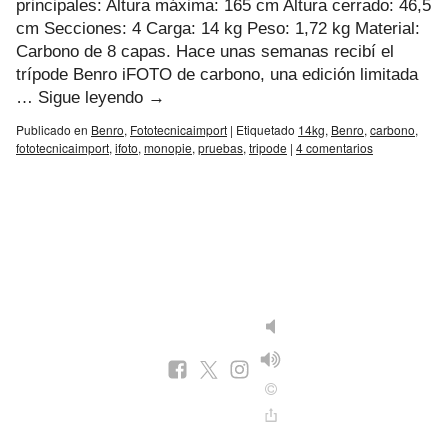
principales: Altura máxima: 165 cm Altura cerrado: 46,5
cm Secciones: 4 Carga: 14 kg Peso: 1,72 kg Material:
Carbono de 8 capas. Hace unas semanas recibí el
trípode Benro iFOTO de carbono, una edición limitada
…
Sigue leyendo
→
Publicado en
Benro
,
Fototecnicaimport
|
Etiquetado
14kg
,
Benro
,
carbono
,
fototecnicaimport
,
ifoto
,
monopie
,
pruebas
,
tripode
|
4 comentarios