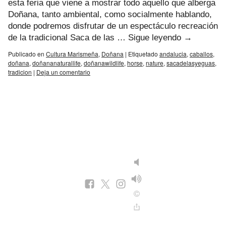
esta feria que viene a mostrar todo aquello que alberga
Doñana, tanto ambiental, como socialmente hablando,
donde podremos disfrutar de un espectáculo recreación
de la tradicional Saca de las …
Sigue leyendo
→
Publicado en
Cultura Marismeña
,
Doñana
|
Etiquetado
andalucia
,
caballos
,
doñana
,
doñananaturallife
,
doñanawildlife
,
horse
,
nature
,
sacadelasyeguas
,
tradicion
|
Deja un comentario