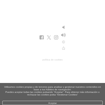
política de cookies
Utilizamos cookies propias y de terceros para analizar y gestionar nuestros contenidos en
base a tus hábitos de navegación.
Puedes aceptar todas las cookies pulsando “Aceptar”. Para obtener más información o
rechazar las cookies pulsa “Gestionar Cookies“
Aceptar