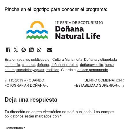
Pincha en el logotipo para conocer el programa:
Esta entrada fue publicada en
Cultura Marismeña
,
Doñana
y etiquetada
andalucia
,
caballos
,
doñana
,
doñananaturallife
,
doñanawildlife
,
horse
,
nature
,
sacadelasyeguas
,
tradicion
. Guarda el
enlace permanente
.
←
FIO 2019 // «CUANDO
BENRO COMBINATION //
FOTOGRAFIAR DOÑANA».
«ESTABILIDAD SUPERIOR».
→
Deja una respuesta
Tu dirección de correo electrónico no será publicada.
Los campos
obligatorios están marcados con
*
Comentario
*